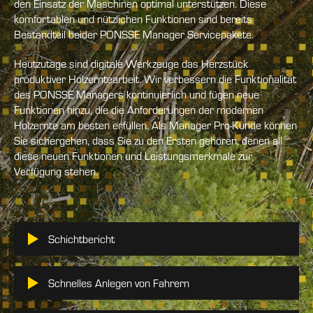
den Einsatz der Maschinen optimal unterstützen. Diese
komfortablen und nützlichen Funktionen sind bereits
Bestandteil beider PONSSE Manager Servicepakete.
Heutzutage sind digitale Werkzeuge das Herzstück
produktiver Holzerntearbeit. Wir verbessern die Funktionalität
des PONSSE Managers kontinuierlich und fügen neue
Funktionen hinzu, die die Anforderungen der modernen
Holzernte am besten erfüllen. Als Manager Pro-Kunde können
Sie sichergehen, dass Sie zu den Ersten gehören, denen all
diese neuen Funktionen und Leistungsmerkmale zur
Verfügung stehen.
Schichtbericht
Schnelles Anlegen von Fahrern